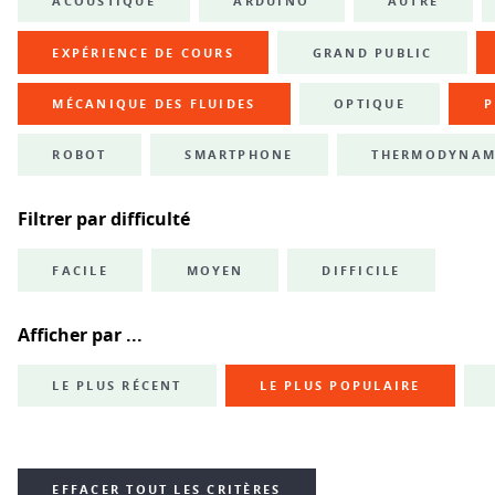
ACOUSTIQUE
ARDUINO
AUTRE
EXPÉRIENCE DE COURS
GRAND PUBLIC
MÉCANIQUE DES FLUIDES
OPTIQUE
P
ROBOT
SMARTPHONE
THERMODYNAM
Filtrer par difficulté
FACILE
MOYEN
DIFFICILE
Afficher par ...
LE PLUS RÉCENT
LE PLUS POPULAIRE
EFFACER TOUT LES CRITÈRES