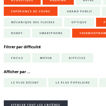
ACOUSTIQUE
ARDUINO
AUTRE
EXPÉRIENCE DE COURS
GRAND PUBLIC
MÉCANIQUE DES FLUIDES
OPTIQUE
P
ROBOT
SMARTPHONE
THERMODYNAM
Filtrer par difficulté
FACILE
MOYEN
DIFFICILE
Afficher par ...
LE PLUS RÉCENT
LE PLUS POPULAIRE
EFFACER TOUT LES CRITÈRES