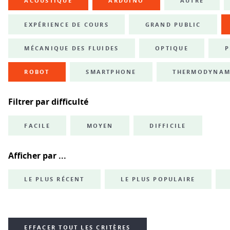
ACOUSTIQUE
ARDUINO
AUTRE
EXPÉRIENCE DE COURS
GRAND PUBLIC
MÉCANIQUE DES FLUIDES
OPTIQUE
P
ROBOT
SMARTPHONE
THERMODYNAM
Filtrer par difficulté
FACILE
MOYEN
DIFFICILE
Afficher par ...
LE PLUS RÉCENT
LE PLUS POPULAIRE
EFFACER TOUT LES CRITÈRES