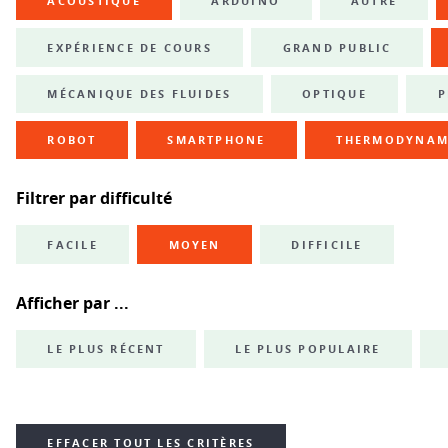
ACOUSTIQUE
ARDUINO
AUTRE
EXPÉRIENCE DE COURS
GRAND PUBLIC
MÉCANIQUE DES FLUIDES
OPTIQUE
P
ROBOT
SMARTPHONE
THERMODYNAM
Filtrer par difficulté
FACILE
MOYEN
DIFFICILE
Afficher par ...
LE PLUS RÉCENT
LE PLUS POPULAIRE
EFFACER TOUT LES CRITÈRES