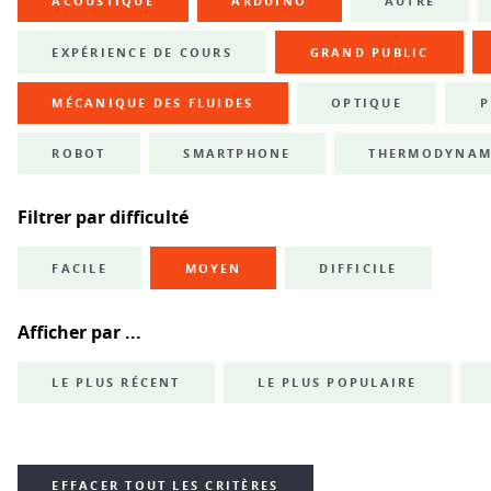
ACOUSTIQUE
ARDUINO
AUTRE
EXPÉRIENCE DE COURS
GRAND PUBLIC
MÉCANIQUE DES FLUIDES
OPTIQUE
P
ROBOT
SMARTPHONE
THERMODYNAM
Filtrer par difficulté
FACILE
MOYEN
DIFFICILE
Afficher par ...
LE PLUS RÉCENT
LE PLUS POPULAIRE
EFFACER TOUT LES CRITÈRES