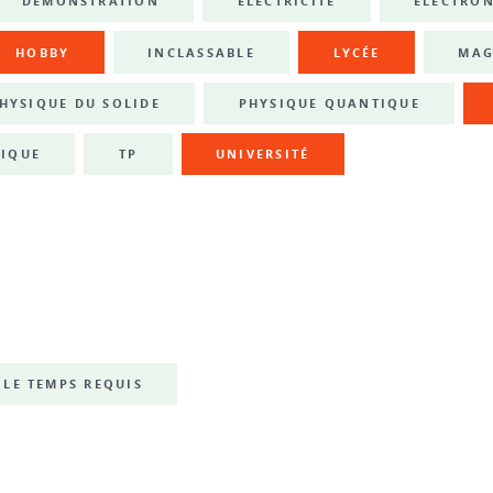
DÉMONSTRATION
ÉLECTRICITÉ
ÉLECTRO
HOBBY
INCLASSABLE
LYCÉE
MAG
HYSIQUE DU SOLIDE
PHYSIQUE QUANTIQUE
IQUE
TP
UNIVERSITÉ
LE TEMPS REQUIS