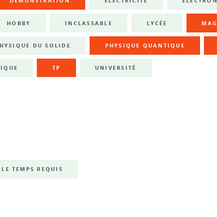
DÉMONSTRATION
ÉLECTRICITÉ
ÉLECTRO
HOBBY
INCLASSABLE
LYCÉE
MAG
HYSIQUE DU SOLIDE
PHYSIQUE QUANTIQUE
IQUE
TP
UNIVERSITÉ
LE TEMPS REQUIS