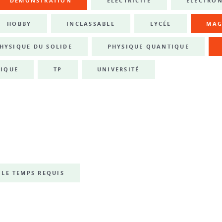
DÉMONSTRATION
ÉLECTRICITÉ
ÉLECTRO
HOBBY
INCLASSABLE
LYCÉE
MAG
HYSIQUE DU SOLIDE
PHYSIQUE QUANTIQUE
IQUE
TP
UNIVERSITÉ
LE TEMPS REQUIS