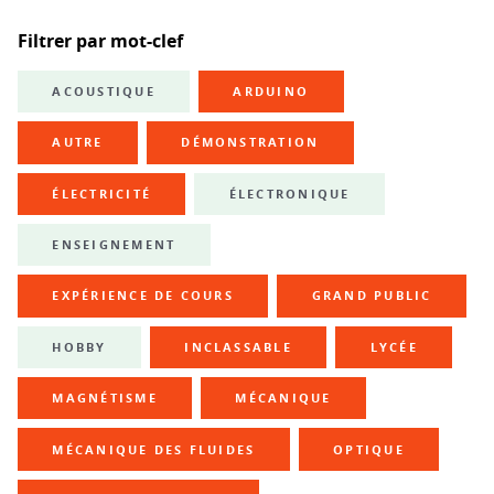
Filtrer par mot-clef
ACOUSTIQUE
ARDUINO
AUTRE
DÉMONSTRATION
ÉLECTRICITÉ
ÉLECTRONIQUE
ENSEIGNEMENT
EXPÉRIENCE DE COURS
GRAND PUBLIC
HOBBY
INCLASSABLE
LYCÉE
MAGNÉTISME
MÉCANIQUE
MÉCANIQUE DES FLUIDES
OPTIQUE