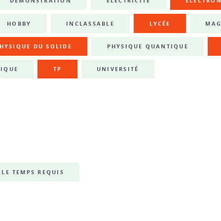
DÉMONSTRATION
ÉLECTRICITÉ
ÉLECTRO
HOBBY
INCLASSABLE
LYCÉE
MAG
HYSIQUE DU SOLIDE
PHYSIQUE QUANTIQUE
IQUE
TP
UNIVERSITÉ
LE TEMPS REQUIS