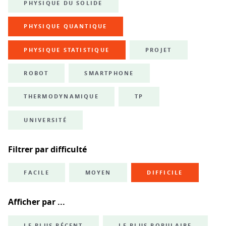
PHYSIQUE DU SOLIDE
PHYSIQUE QUANTIQUE
PHYSIQUE STATISTIQUE
PROJET
ROBOT
SMARTPHONE
THERMODYNAMIQUE
TP
UNIVERSITÉ
Filtrer par difficulté
FACILE
MOYEN
DIFFICILE
Afficher par ...
LE PLUS RÉCENT
LE PLUS POPULAIRE