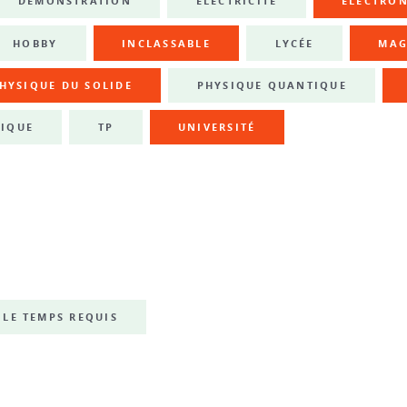
DÉMONSTRATION
ÉLECTRICITÉ
ÉLECTRO
HOBBY
INCLASSABLE
LYCÉE
MAG
HYSIQUE DU SOLIDE
PHYSIQUE QUANTIQUE
IQUE
TP
UNIVERSITÉ
LE TEMPS REQUIS