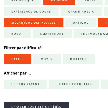
ACOUSTIQUE
ARDUINO
AUTRE
EXPÉRIENCE DE COURS
GRAND PUBLIC
MÉCANIQUE DES FLUIDES
OPTIQUE
P
ROBOT
SMARTPHONE
THERMODYNAM
Filtrer par difficulté
FACILE
MOYEN
DIFFICILE
Afficher par ...
LE PLUS RÉCENT
LE PLUS POPULAIRE
EFFACER TOUT LES CRITÈRES