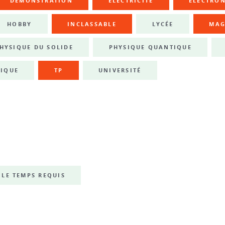
DÉMONSTRATION
ÉLECTRICITÉ
ÉLECTRO
HOBBY
INCLASSABLE
LYCÉE
MAG
HYSIQUE DU SOLIDE
PHYSIQUE QUANTIQUE
IQUE
TP
UNIVERSITÉ
LE TEMPS REQUIS