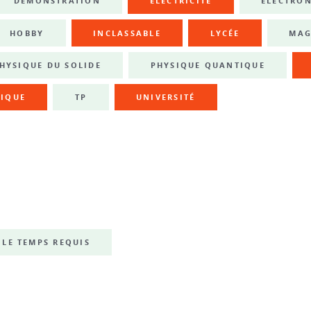
DÉMONSTRATION
ÉLECTRICITÉ
ÉLECTRO
HOBBY
INCLASSABLE
LYCÉE
MAG
HYSIQUE DU SOLIDE
PHYSIQUE QUANTIQUE
IQUE
TP
UNIVERSITÉ
LE TEMPS REQUIS