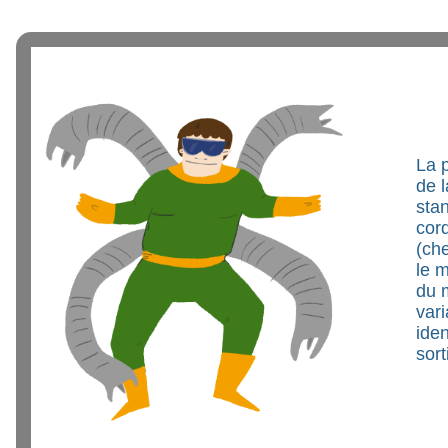
La p
de l
stan
cord
(che
le m
du m
vari
iden
sort