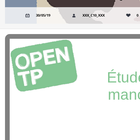
30/05/19
XXX_C10_XXX
0
Étud
manc