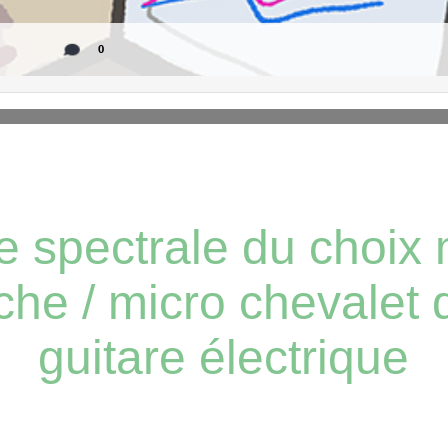
0
e spectrale du choix 
he / micro chevalet 
guitare électrique